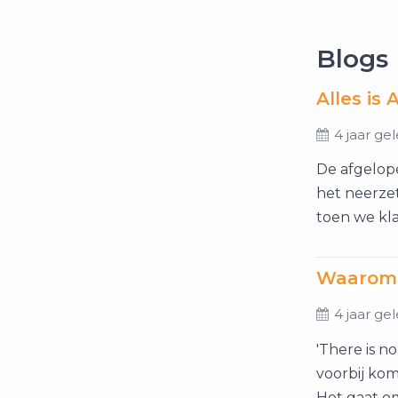
Blogs
Alles is 
4 jaar ge
De afgelo
het neerze
toen we klaa
Waarom je
4 jaar ge
'There is no
voorbij kom
Het gaat om