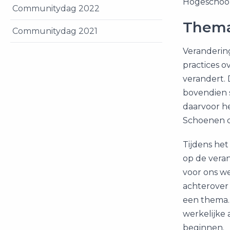
Hogeschool
Communitydag 2022
Them
Communitydag 2021
Veranderin
practices o
verandert. 
bovendien s
daarvoor 
Schoenen di
Tijdens het
op de vera
voor ons we
achterover
een thema. 
werkelijke
beginnen.