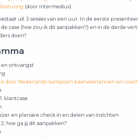
liosturing
(door Intermedius)
estaat uit 3 sessies van een uur. In de eerste presenteer
de case (hoe zou ik dit aanpakken?) en in de derde vertaa
ders doen?
ramma
 en ontvangst​
ng​
e​ door Nederlands kampioen baanwielrennen en coach
​
1​: klantcase
​
izer en plenaire check in en delen van inzichten
 2​: hoe ga jij dit aanpakken?
​