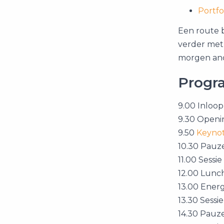
Portfo
Een route b
verder met 
morgen an
Prog
9.00 Inloop
9.30 Openi
9.50
Keynot
10.30 Pauze
11.00 Sessie 
12.00 Lunch
13.00 Energ
13.30 Sessie
14.30 Pauze