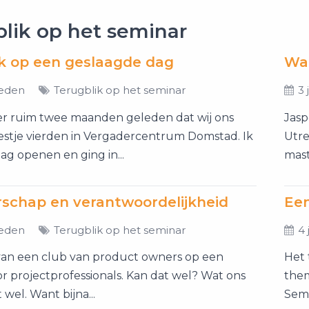
lik op het seminar
k op een geslaagde dag
leden
Terugblik op het seminar
3 
eer ruim twee maanden geleden dat wij ons
Jasp
feestje vierden in Vergadercentrum Domstad. Ik
Utre
g openen en ging in...
mast
schap en verantwoordelijkheid
Een
leden
Terugblik op het seminar
4 
 van een club van product owners op een
Het 
r projectprofessionals. Kan dat wel? Wat ons
them
t wel. Want bijna...
Semi