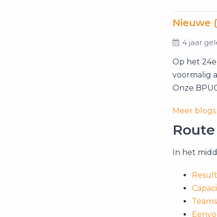
Nieuwe 
4 jaar ge
Op het 24e
voormalig 
Onze BPUG 
Meer blogs
Route
In het midd
Resul
Capaci
Teams
Eenvo