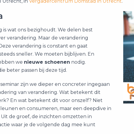
 Utrecht, in
Vergadercentrum Domstad in Utrecht
.
a
g is wat ons bezighoudt. We delen best
ver verandering. Maar de verandering
Deze verandering is constant en gaat
teeds sneller. We moeten bijblijven. En
hebben we
nieuwe schoenen
nodig.
e beter passen bij deze tijd.
 seminar zijn we dieper en concreter ingegaan
ndering van verandering. Wat betekent dit
rk? En wat betekent dit voor onszelf? Niet
 leunen en consumeren, maar een deepdive in
Uit de groef, de inzichten omzetten in
 actie waar je de volgende dag mee kunt