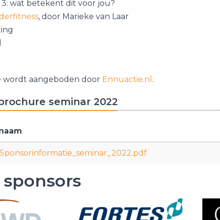
 3​: wat betekent dit voor jou?
derfitness
, door Marieke van Laar
ing​
​
​
e wordt aangeboden door
Ennuactie.nl
.
brochure seminar 2022
snaam
ponsorinformatie_seminar_2022.pdf
 sponsors