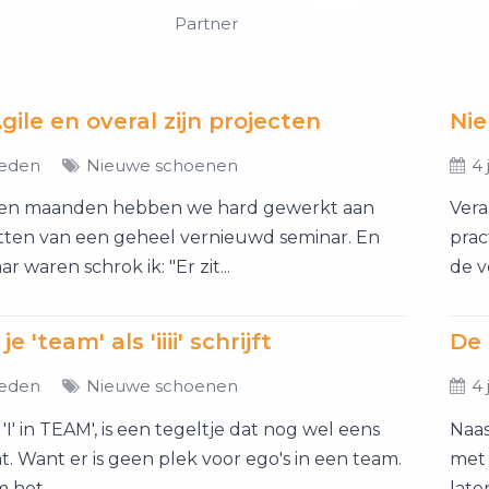
Partner
Agile en overal zijn projecten
Ni
leden
Nieuwe schoenen
4 
pen maanden hebben we hard gewerkt aan
Vera
tten van een geheel vernieuwd seminar. En
prac
r waren schrok ik: "Er zit...
de v
 'team' als 'iiii' schrijft
De 
leden
Nieuwe schoenen
4 
 'I' in TEAM', is een tegeltje dat nog wel eens
Naas
t. Want er is geen plek voor ego's in een team.
met 
 het...
late