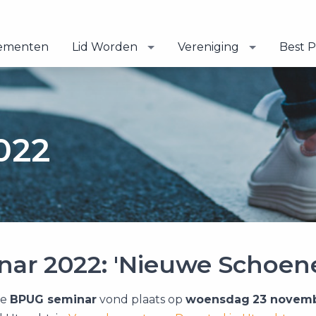
ementen
Lid Worden
Vereniging
Best P
022
nar 2022: 'Nieuwe Schoen
se
BPUG seminar
vond plaats op
woensdag
23 novem