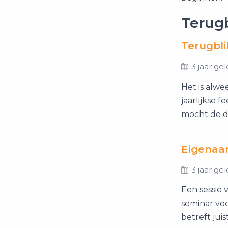
Terugb
Terugbli
3 jaar ge
Het is alw
jaarlijkse 
mocht de da
Eigenaar
3 jaar ge
Een sessie
seminar voo
betreft juis