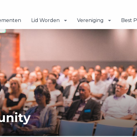
ementen
Lid Worden
Vereniging
Best P
unity